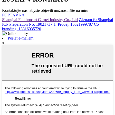
Kontaktujte nás, abyste objevili možnosti šité na míru
POPTÁVKA
Shanghai Fuli brocart Carpet Industry Co., Ltd
Záznam č.: Shanghai
ICP Preparation No. 19021737-1
Prodej: 15021999787
Co-
branding: 13816035720
Poslat e-mailem
x