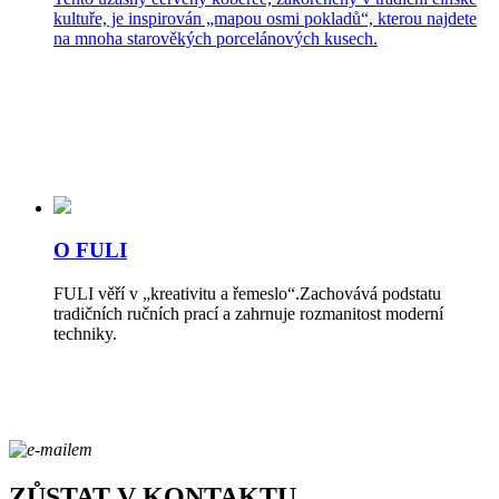
kultuře, je inspirován „mapou osmi pokladů“, kterou najdete
na mnoha starověkých porcelánových kusech.
O FULI
FULI věří v „kreativitu a řemeslo“.Zachovává podstatu
tradičních ručních prací a zahrnuje rozmanitost moderní
techniky.
ZŮSTAT V KONTAKTU