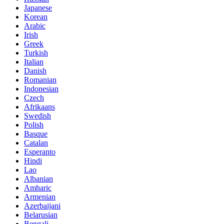
Japanese
Korean
Arabic
Irish
Greek
Turkish
Italian
Danish
Romanian
Indonesian
Czech
Afrikaans
Swedish
Polish
Basque
Catalan
Esperanto
Hindi
Lao
Albanian
Amharic
Armenian
Azerbaijani
Belarusian
Bengali