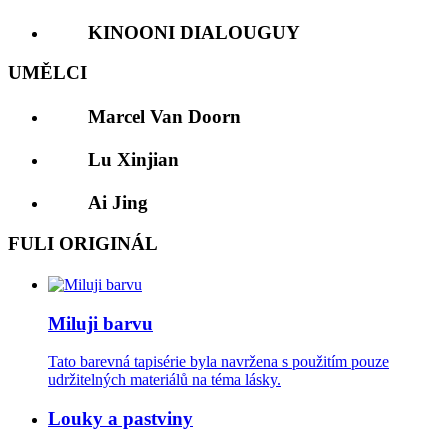
KINOONI DIALOUGUY
UMĚLCI
Marcel Van Doorn
Lu Xinjian
Ai Jing
FULI ORIGINÁL
Miluji barvu
Tato barevná tapisérie byla navržena s použitím pouze
udržitelných materiálů na téma lásky.
Louky a pastviny