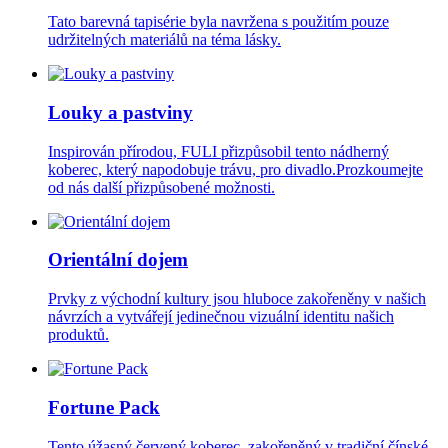
Tato barevná tapisérie byla navržena s použitím pouze
udržitelných materiálů na téma lásky.
Louky a pastviny
Inspirován přírodou, FULI přizpůsobil tento nádherný
koberec, který napodobuje trávu, pro divadlo.Prozkoumejte
od nás další přizpůsobené možnosti.
Orientální dojem
Prvky z východní kultury jsou hluboce zakořeněny v našich
návrzích a vytvářejí jedinečnou vizuální identitu našich
produktů.
Fortune Pack
Tento úžasný červený koberec, zakořeněný v tradiční čínské