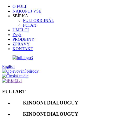
O FULI
NAKUPUJ VŠE
SBÍRKA
FULI ORIGINÁL
Fuli Art
UMĚLCI
Zvyk
PRODEJNY
ZPRÁVY
KONTAKT
English
FULI ART
KINOONI DIALOUGUY
KINOONI DIALOUGUY