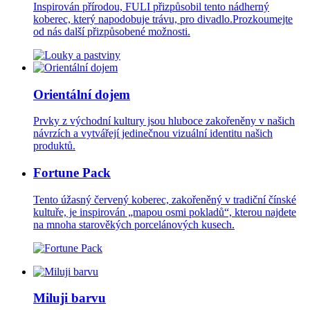
Inspirován přírodou, FULI přizpůsobil tento nádherný
koberec, který napodobuje trávu, pro divadlo.Prozkoumejte
od nás další přizpůsobené možnosti.
Orientální dojem
Prvky z východní kultury jsou hluboce zakořeněny v našich
návrzích a vytvářejí jedinečnou vizuální identitu našich
produktů.
Fortune Pack
Tento úžasný červený koberec, zakořeněný v tradiční čínské
kultuře, je inspirován „mapou osmi pokladů“, kterou najdete
na mnoha starověkých porcelánových kusech.
Miluji barvu